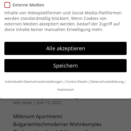
Externe Medien
Mangenberg Karreé
Inhalte von Videoplattformen und Social-Media-Plattformen
von
jonas
|
Juni 20, 2022
werden standardmäßig blockiert. Wenn Cookies von
externen Medien akzeptiert werden, bedarf der Zugriff auf
diese Inhalte keiner manuellen Einwilligung mehr.
MANGENBERG KARREÉModernes Wohnen am
Innenstadtrand Zwischen Zentrum und Natur
Wald und Wiese Verfügbarkeit & Preis anfragen
Alle akzeptieren
Frontansicht Innenansicht Außenansicht Nord
Innenansicht Innenansicht Innenansicht
Speichern
Zwischen Zentrum und Natur, mit perfekter
Infrastruktur,...
Individuelle Datenschutzeinstellungen
Cookie-Details
Datenschutzerklärung
Impressum
Millenium Apartments Bulgarien
Datenschutzeinstellungen
von
jonas
|
Juni 13, 2022
Wenn Sie unter 16 Jahre alt sind und Ihre Zustimmung zu
freiwilligen Diensten geben möchten, müssen Sie Ihre
Millenium Apartments
Erziehungsberechtigten um Erlaubnis bitten.
BulgarienHochmoderner Wohnkomplex
Wir verwenden Cookies und andere Technologien auf unserer