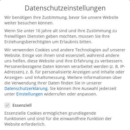
Datenschutzeinstellungen
Wir benötigen Ihre Zustimmung, bevor Sie unsere Website
weiter besuchen können.
Wenn Sie unter 16 Jahre alt sind und Ihre Zustimmung zu
freiwilligen Diensten geben möchten, müssen Sie Ihre
Erziehungsberechtigten um Erlaubnis bitten.
Wir verwenden Cookies und andere Technologien auf unserer
Automatisch gespeicherter Entwurf
Website. Einige von ihnen sind essenziell, während andere
von
jonas
|
Juni 27, 2022
uns helfen, diese Website und Ihre Erfahrung zu verbessern.
Personenbezogene Daten können verarbeitet werden (z. B. IP-
Adressen), z. B. für personalisierte Anzeigen und Inhalte oder
Millenium Apartments
Anzeigen- und Inhaltsmessung.
Weitere Informationen über
BulgarienHochmoderner Wohnkomplex
die Verwendung Ihrer Daten finden Sie in unserer
Datenschutzerklärung
.
Sie können Ihre Auswahl jederzeit
Ökologisch sauber 140 Meter entfernt vom
unter
Einstellungen
widerrufen oder anpassen.
goldenen Sandstrand Verfügbarkeit & Preis
Datenschutzeinstellungen
Essenziell
anfragen Frontansicht Gartenansicht
Essenzielle Cookies ermöglichen grundlegende
Seitenansicht Seitenansicht Seitenansicht
Funktionen und sind für die einwandfreie Funktion der
Seitenansicht Millennium II ist ein neuer...
Website erforderlich.