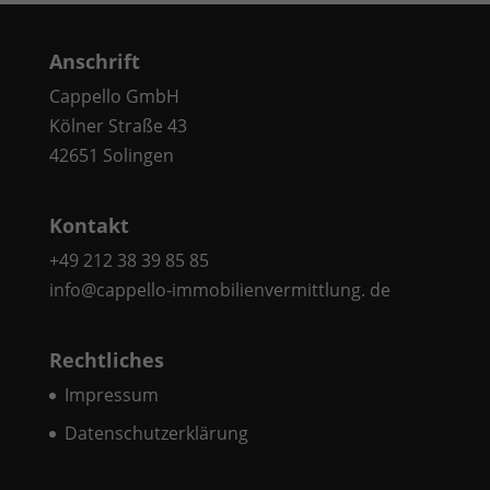
Inhalte von Videoplattformen und Social-Media-Plattformen werden
standardmäßig blockiert. Wenn Cookies von externen Medien akzeptiert
Anschrift
werden, bedarf der Zugriff auf diese Inhalte keiner manuellen
Einwilligung mehr.
Cappello GmbH
Cookie-Informationen anzeigen
Kölner Straße 43
42651 Solingen
Datenschutzerklärung
Impressum
Kontakt
+49 212 38 39 85 85
info@cappello-immobilienvermittlung. de
Rechtliches
Impressum
Datenschutzerklärung