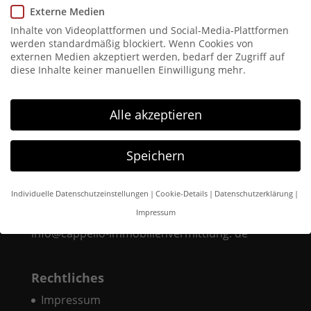
Ein WordPress-Kommentator
zu
Hallo Welt!
Externe Medien
Inhalte von Videoplattformen und Social-Media-Plattformen
werden standardmäßig blockiert. Wenn Cookies von
externen Medien akzeptiert werden, bedarf der Zugriff auf
diese Inhalte keiner manuellen Einwilligung mehr.
Anschrift
Cappello GmbH
Alle akzeptieren
Kölner Straße 43
42651 Solingen
Speichern
Kontakt
Individuelle Datenschutzeinstellungen
Cookie-Details
Datenschutzerklärung
+49 212 38 39 85 85
Impressum
Datenschutzeinstellungen
info@cappello-immobilienvermittlung. de
Wenn Sie unter 16 Jahre alt sind und Ihre Zustimmung zu
freiwilligen Diensten geben möchten, müssen Sie Ihre
Rechtliches
Erziehungsberechtigten um Erlaubnis bitten.
Impressum
Wir verwenden Cookies und andere Technologien auf unserer